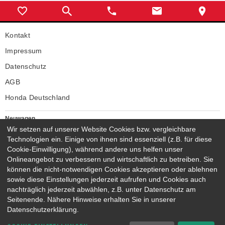
Kontakt
Impressum
Datenschutz
AGB
Honda Deutschland
Neuwagen
Honda Neuwagen
Wir setzen auf unserer Website Cookies bzw. vergleichbare
Technologien ein. Einige von ihnen sind essenziell (z.B. für diese
Gebrauchtwagen
Cookie-Einwilligung), während andere uns helfen unser
Honda Gebrauchtwagen
Onlineangebot zu verbessern und wirtschaftlich zu betreiben. Sie
Honda Vorführwagen
können die nicht-notwendigen Cookies akzeptieren oder ablehnen
Gesamtbestand
sowie diese Einstellungen jederzeit aufrufen und Cookies auch
nachträglich jederzeit abwählen, z.B. unter Datenschutz am
NEUWAGENMODELLE
Seitenende. Nähere Hinweise erhalten Sie in unserer
HONDA JAZZ E:HEV
HONDA CIVIC E:HEV
Datenschutzerklärung.
HONDA PRELUDE E:HEV
HONDA HR-V E:HEV