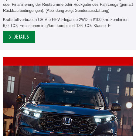
oder Finanzierung der Restsumme oder Rückgabe des Fahrzeugs (gemäß
Rückkaufbedingungen). (Abbildung zeigt Sonderausstattung)
Kraftstoffverbrauch CR-V e:HEV Elegance 2WD in l/100 km: kombiniert
6,0. CO₂-Emissionen in g/km: kombiniert 136. CO₂-Klasse: E.
DETAILS